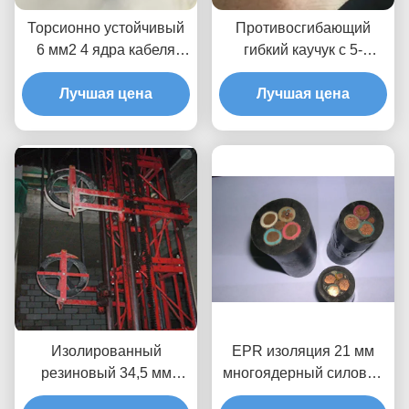
Торсионно устойчивый
Противосгибающий
6 мм2 4 ядра кабеля
гибкий каучук с 5-
питания для
ядерным силовым
строительства подъема
Лучшая цена
кабелем CCC одобрен
Лучшая цена
Изолированный
EPR изоляция 21 мм
резиновый 34,5 мм
многоядерный силовой
крановый
кабель с медным