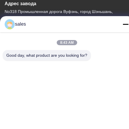
Адрес завода
No318 Промышленная дорога Вуфэнь, город Шэньшань,
район Байюн, Гуанчжоу, 510460, Китай
sales
Телефон
86-20-36969420
8:43 AM
Good day, what product are you looking for?
Китай Хорошее качество Подъем на стройплощадке
Доставщик. -2026 GUANGZHOU TECHWAY MACHINERY
CORPORATION Все права защищены.
Политика конфиденциальности
|
Карта сайта