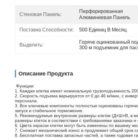
Перфорированная 
Стеновая Панель:
Алюминиевая Панель
Поставка Способности:
500 Единиц В Месяц
Горяче оцинкованный под
Выделить:
300 м подъемник для па
Описание Продукта
Функции:
1. Каждая клетка имеет номинальную грузоподъемность 200
2. Скорость подъема варьируется от 0 до 46 м/мин, с инв
персонала.
3. Все ключевые компоненты полностью оцинкованы горячим
запуск и стабильное торможение.
5. Рекомендуемые внутренние размеры клетки (Д×Ш×В, в метра
размеры клеток в соответствии с требованиями заказчика 
6. Цвета окраски клетки могут быть изменены по вашему ж
7. Снижает механический износ и продлевает общий срок 
8. Бесплатная поставка запасных частей, а также годовая г