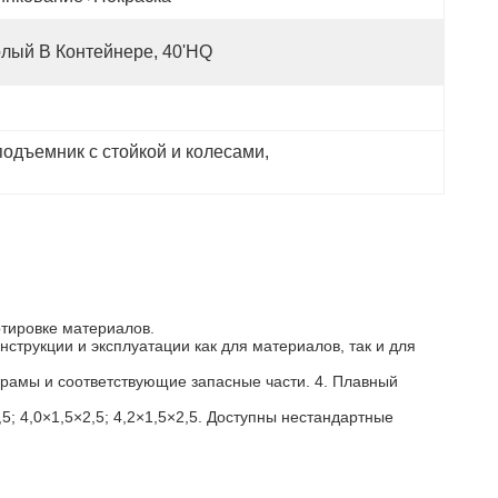
олый В Контейнере, 40'HQ
подъемник с стойкой и колесами
, 
ртировке материалов.
струкции и эксплуатации как для материалов, так и для
 рамы и соответствующие запасные части. 4. Плавный
,5; 4,0×1,5×2,5; 4,2×1,5×2,5. Доступны нестандартные