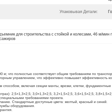
Упаковывая Детали:
Г
ъемник для строительства с стойкой и колесами
, 
46 м/мин 
ссажиров
0 кг, что полностью соответствует общим требованиям по транспо
ерторным управлением, что эффективно повышает эффективность кон
 способом, включая секции мачты, врезки, клетки, фундаментные
х): 2,5×1,3×2,5; 3,0×1,3×2,5; 3,2×1,5×2,5; 3,6×1,5×2,5; 3,8×1,5×2
и специальными требованиями проекта.
еланию. Стандартные доступные цвета: желтый, красный и синий.
службы оборудования.
арантия.