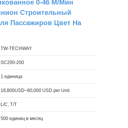
нкованное 0-46 М/мин
инион Строительный
ля Пассажиров Цвет На
TW-TECHWAY
SC200-200
1 единица
18,800USD~80,000 USD per Unit
L/C, T/T
500 единиц в месяц