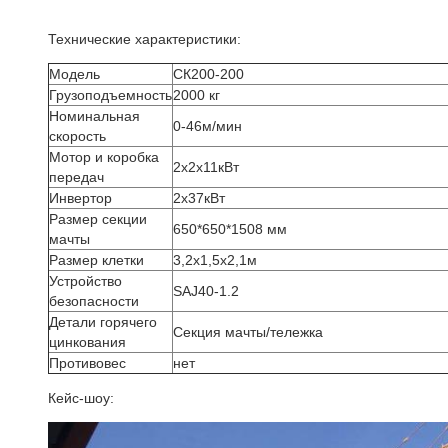
Технические характеристики:
Модель
СК200-200
Грузоподъемность
2000 кг
Номинальная
0-46м/мин
скорость
Мотор и коробка
2х2х11кВт
передач
Инвертор
2х37кВт
Размер секции
650*650*1508 мм
мачты
Размер клетки
3,2х1,5х2,1м
Устройство
SAJ40-1.2
безопасности
Детали горячего
Секция мачты/тележка
цинкования
Противовес
нет
Кейс-шоу: