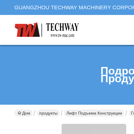
GUANGZHOU TECHWAY MACHINERY CORPO
Подро
Проду
Дом
продукты
Лифт Подъема Конструкции
Г