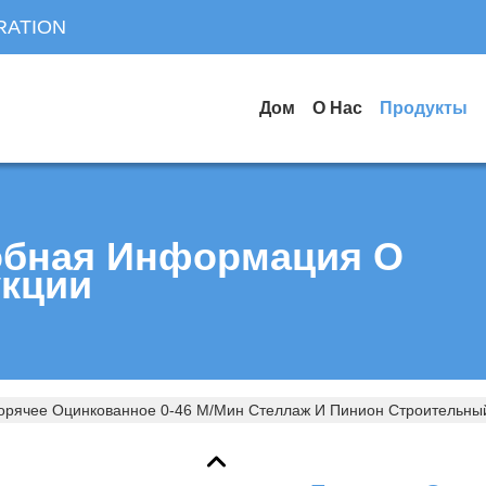
RATION
Дом
О Нас
Продукты
бная Информация О
кции
орячее Оцинкованное 0-46 М/мин Стеллаж И Пинион Строительны