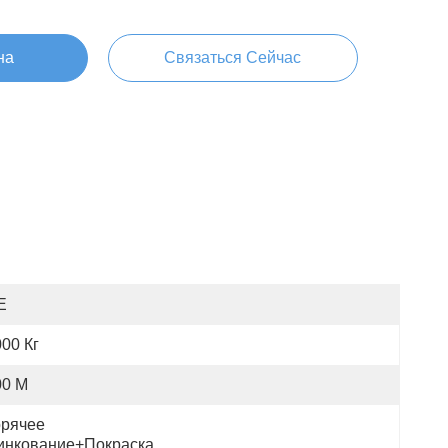
на
Связаться Сейчас
E
00 Кг
00 М
рячее 
инкование+покраска