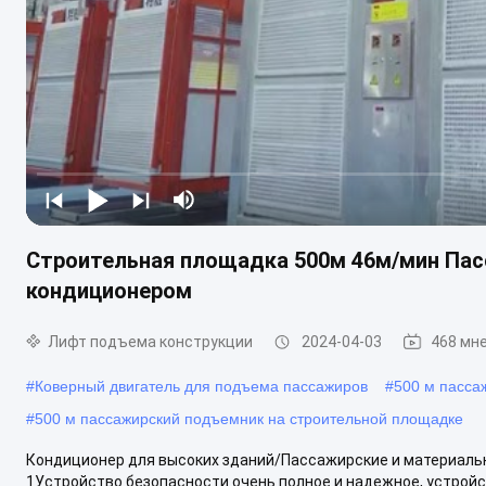
Строительная площадка 500м 46м/мин Пас
кондиционером
Лифт подъема конструкции
2024-04-03
468 мн
#
Коверный двигатель для подъема пассажиров
#
500 м пасса
#
500 м пассажирский подъемник на строительной площадке
Кондиционер для высоких зданий/Пассажирские и материаль
1Устройство безопасности очень полное и надежное, устройст