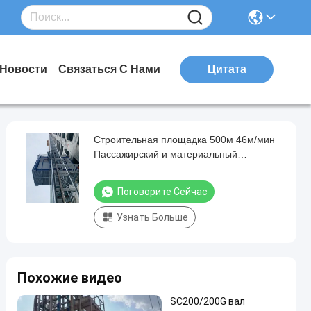
Новости
Связаться С Нами
Цитата
Строительная площадка 500м 46м/мин
Пассажирский и материальный
подъемник с кондиционером
Поговорите Сейчас
Узнать Больше
Похожие видео
SC200/200G вал