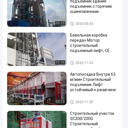
подъемник здания
подъемник с горячим
оцинкованным
материалом
Строительство здания
Подъем на стройплощадке
00:25
2025-05-23
подъемник
смонтирован внутри
Бевельная коробка
передач Мотор
строительный
подъемный лифт, CE
Buck Lift Lift
Лифт подъема конструкции
03:36
2022-11-25
Автопосадка Внутри 63
м/мин Строительный
подъемник Лифт
устойчивый к ржавчине
Лифт подъема конструкции
02:13
2022-11-25
Строительный участок
SC200/200G
Строительный