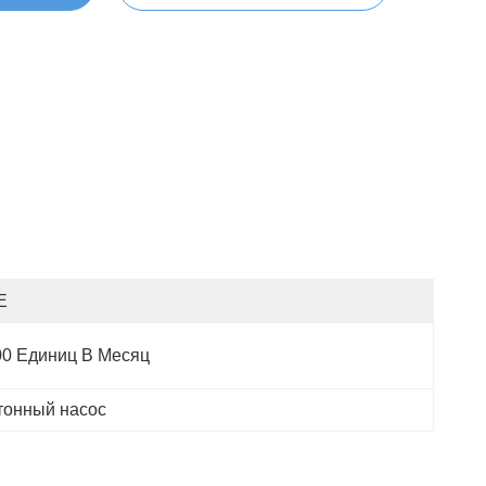
E
00 Единиц В Месяц
тонный насос