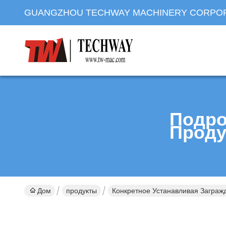
GUANGZHOU TECHWAY MACHINERY CORPO
Подро
Проду
Дом
продукты
Конкретное Устанавливая Заграж