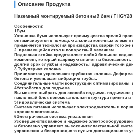
Описание Продукта
Наземный монтируемый бетонный бам / FHGY28
Особенности:
1Бум.
Установка бума использует преимущества зрелой прои
оптимизируется с помощью анализа конечных элементо
применяется технология производства сварки того же к
2. вращающийся стол и поворотный механизм
Подвесная стойка представляет собой большое подшип
компонент, который напрямую влияет на безопасность 
долгий срок службы и надежность.Гидравлический дви
3.Тубулярная колонна
Принимается укрепленная трубчатая колонна. Деформа
бетона и уменьшает вибрацию трубы..
Соединительные части конструкции оптимизированы, 
4Устройство для подъема
Вы можете выбрать два способа подъема: подъемное 
наклонный блок вспомогательная структура принята в 
5Гидравлическая система
Система питания использует электродвигатель и порш
хорошем состоянии..
6Электрическая система управления
Усовершенствованное и надежное электрооборудовани
и безопасно управляет высокоинтеллектуальной систе
управления и беспроводного пульта дистанционного уп