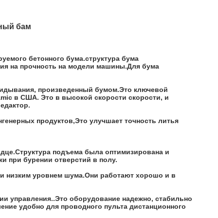
ный бам
уемого бетонного бума.структура бума
ия на прочность на модели машины.Для бума
окидывания, произведенный бумом.Это ключевой
amic в США. Это в высокой скорости скорости, и
едактор.
нгенерных продуктов,Это улучшает точность литья
одце.Структура подъема была оптимизирована и
и при бурении отверстий в полу.
 и низким уровнем шума.Они работают хорошо и в
и управления..Это оборудование надежно, стабильно
ение удобно для проводного пульта дистанционного