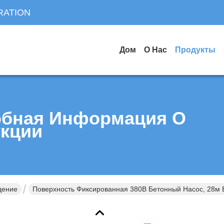
RATION
Дом
О Нас
Продукты
бная Информация О
кции
дение
Поверхность Фиксированная 380В Бетонный Насос, 28м 