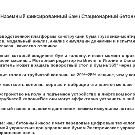
 Наземный фиксированный бам / Стационарный бетон
зводственной платформы конструкции бума грузовика-монтир
в, модальный анализ, анализ симуляции динамики и испытан
ласса., качество отличное.
ник, который соединяет бум и колонну, и несет момент опр
всей машины.. Моторный редактор из Brevini в Италии и Dian
гатель может вращать поворотный стол и бум на 365° через р
ция головки трубчатой колонны на 20%~25% меньше, чем у ко
и жесткость колонны хорошо и вибрации становится меньше
устройство на полу и подъемное устройство в лифтовом кол
трубчатой колоннеВсе они могут эффективно устранить ошибк
невый насос с высоким давлением, низким импульсом потока
е: наш бетонный насос имеет передовые цифровые технологи
мой управления при управлении бумом.Электрическое управл
равления все в.