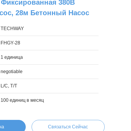
 Фиксированная 380В
сос, 28м Бетонный Насос
TECHWAY
FHGY-28
1 единица
negotiable
L/C, T/T
100 единиц в месяц
на
Связаться Сейчас