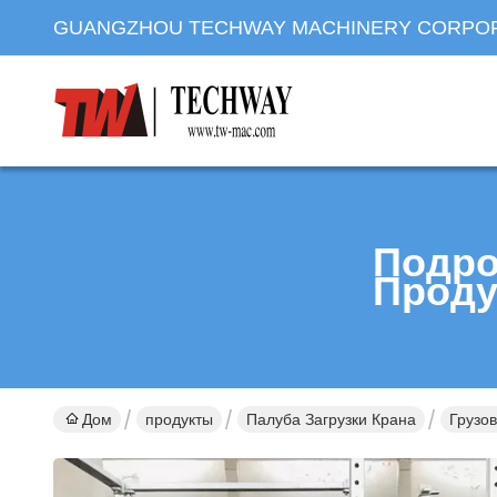
GUANGZHOU TECHWAY MACHINERY CORPO
Подро
Проду
Дом
продукты
Палуба Загрузки Крана
Грузо