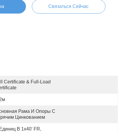
на
Связаться Сейчас
ll Certificate & Full-Load 
rtificate
.2м
сновная Рама И Опоры С 
орячим Цинкованием
Единиц В 1x40' FR, 