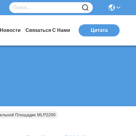
Новости
Связаться С Нами
Цитата
ительной Площадке MLP2200