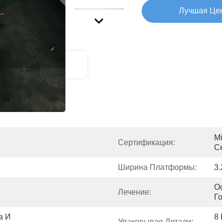
Лучшая Це
ние Продукта
Mi
Сертификация:
Ce
Ширина Платформы:
3
О
Лечение:
Г
 И 
8 
Упаковывая Детали: