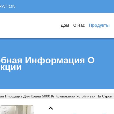
RATION
Дом
О Нас
Продукты
бная Информация О
кции
вая Площадка Для Крана 5000 Кг Компактная Устойчивая На Стро