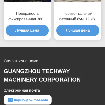
Поверхность
Горизонтальный
фиксированная 380В
бетонный бум, 11 кВт
Бетонный насос, 28м
Гидравлический бум
Бетонный насос
Лучшая цена
Лучшая цена
Связаться с нами
GUANGZHOU TECHWAY
MACHINERY CORPORATION
Электронная почта
inquiry@tw-mac.com