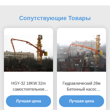
Сопутствующие Товары
HGY-32 18KW 32m
Гидравлический 28м
самостоятельное
Бетонный насос
восхождение бетонное
автоматически
размещение бум с
Лучшая цена
устанавливает бум для
Лучшая цена
дистанционным
строительства