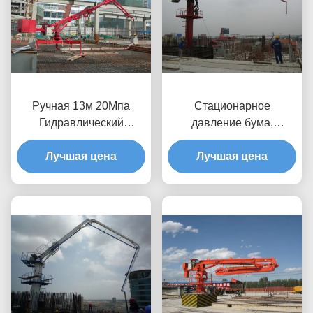
Ручная 13м 20Мпа
Стационарное
Гидравлический
давление бума,
бетонный бум 360
монтируемое на
Лучшая цена
градусов
бетонном напольном
Лучшая цена
насосе