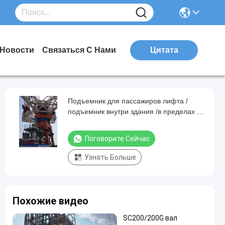
Новости
Связаться С Нами
Цитата
Подъемник для пассажиров лифта /
подъемник внутри здания /в пределах 46
м/мин 1600 кг Подъемник для
строительства Подъемник для вала
Поговорите Сейчас
лифта
Узнать Больше
Похожие видео
SC200/200G вал