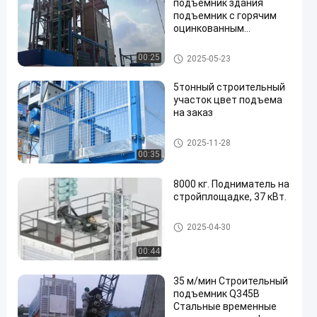
подъемник здания
подъемник с горячим
оцинкованным
материалом
Строительство здания
Подъем на стройплощадке
00:25
2025-05-23
подъемник
смонтирован внутри
5тонный строительный
участок цвет подъема
на заказ
Подъем на стройплощадке
2025-11-28
00:35
8000 кг. Подниматель на
стройплощадке, 37 кВт.
Подъем на стройплощадке
2025-04-30
00:44
35 м/мин Строительный
подъемник Q345B
Стальные временные