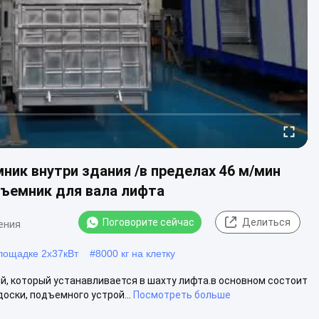
ик внутри здания /в пределах 46 м/мин
дъемник для вала лифта
Поговорите сейчас
Делиться
ения
лощадке 2х37кВт
#
8000 кг на клетку
й, который устанавливается в шахту лифта.в основном состоит
доски, подъемного устрой...
Посмотреть больше